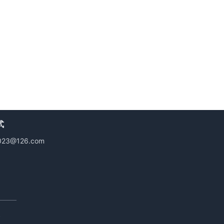
式
023@126.com
议