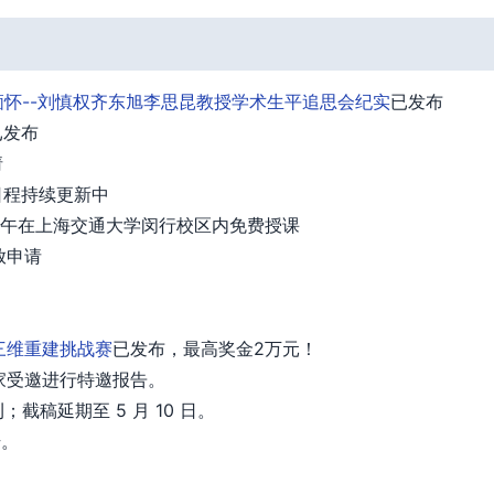
怀--刘慎权齐东旭李思昆教授学术生平追思会纪实
已发布
已发布
请
日程持续更新中
日下午在上海交通大学闵行校区内免费授课
放申请
三维重建挑战赛
已发布，最高奖金2万元！
磅专家受邀进行特邀报告。
刊；截稿延期至 5 月 10 日。
始。